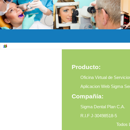
Producto:
Oficina Virtual de Servicio
Aplicacion Web Sigma Serv
Compañía:
Sigma Dental Plan C.A.
R.I.F J-30498518-5
Todos 